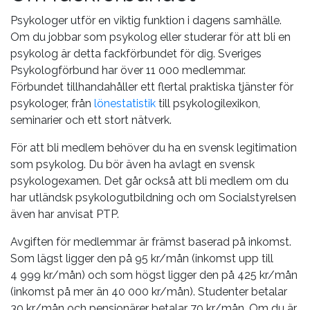
Psykologer utför en viktig funktion i dagens samhälle.
Om du jobbar som psykolog eller studerar för att bli en
psykolog är detta fackförbundet för dig. Sveriges
Psykologförbund har över 11 000 medlemmar.
Förbundet tillhandahåller ett flertal praktiska tjänster för
psykologer, från
lönestatistik
till psykologilexikon,
seminarier och ett stort nätverk.
För att bli medlem behöver du ha en svensk legitimation
som psykolog. Du bör även ha avlagt en svensk
psykologexamen. Det går också att bli medlem om du
har utländsk psykologutbildning och om Socialstyrelsen
även har anvisat PTP.
Avgiften för medlemmar är främst baserad på inkomst.
Som lägst ligger den på 95 kr/mån (inkomst upp till
4 999 kr/mån) och som högst ligger den på 425 kr/mån
(inkomst på mer än 40 000 kr/mån). Studenter betalar
30 kr/mån och pensionärer betalar 70 kr/mån. Om du är